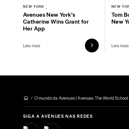
NEW YORK
NEW YO
Avenues New York’s
Tom Bo
Catherine Wins Grant for
New Y
Her App
Leia mais
Leia mais
O mundo da Avenues | Avenues The World School
SIGA A AVENUES NAS REDES