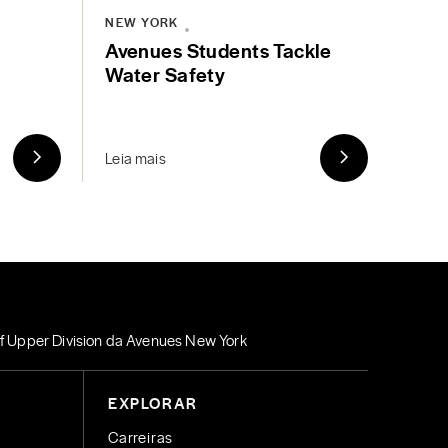
NEW YORK
Avenues Students Tackle
Water Safety
Leia mais
 of Upper Division da Avenues New York
EXPLORAR
Carreiras