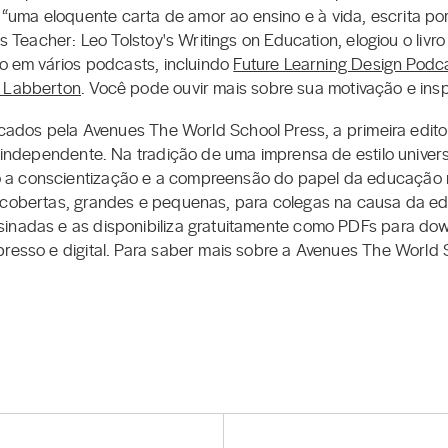
uma eloquente carta de amor ao ensino e à vida, escrita po
as Teacher: Leo Tolstoy's Writings on Education, elogiou o liv
ro em vários podcasts, incluindo
Future Learning Design Podc
k Labberton
. Você pode ouvir mais sobre sua motivação e insp
licados pela Avenues The World School Press, a primeira ed
e independente. Na tradição de uma imprensa de estilo univer
 a conscientização e a compreensão do papel da educação
scobertas, grandes e pequenas, para colegas na causa da ed
sinadas e as disponibiliza gratuitamente como PDFs para d
resso e digital. Para saber mais sobre a Avenues The World S