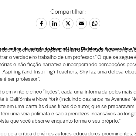
Compartilhar:
 Todd Shy, chefe da Upper Division da Avenues New York, esc
rar o verdadeiro trabalho de um professor.” O que se segue é
mórias e não-ficção narrativa e incorporando percepções pe
or Aspiring (and Inspiring) Teachers, Shy faz uma defesa elo
 é ser professor”.
do em vinte e cinco “lições”, cada uma informada pelos mais
e à Califórnia e Nova York (incluindo dez anos na Avenues Ne
siste em uma carta às duas filhas do autor, que se preparavam
têm uma veia polímata e são aprendizes incansáveis ao longo 
 vista que você absorve enquanto forma o seu próprio.”
mado pela crítica de vários autores-educadores proeminentes