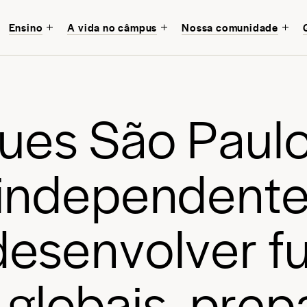
Ensino
A vida no câmpus
Nossa comunidade
Descubra a educaç
Avenues São Paulo
voltada para o futur
u
e
s
S
ã
o
P
a
u
l
Comece sua jornada
i
n
d
e
p
e
n
d
e
n
t
d
e
s
e
n
v
o
l
v
e
r
f
g
l
o
b
a
i
s
,
p
r
e
p