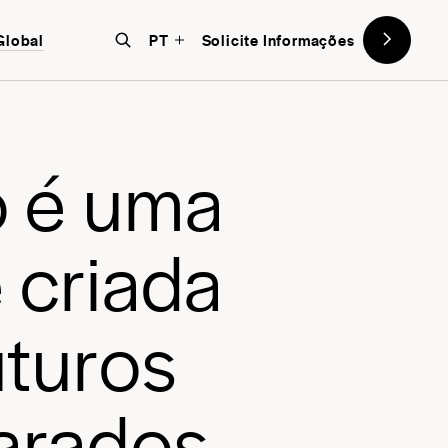
Global
PT
Solicite Informações
ão transformadora da
, uma escola aberta para o mundo e
o.
o
é
u
m
a
e
c
r
i
a
d
a
u
t
u
r
o
s
a
r
a
d
o
s