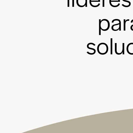
p
a
r
s
o
l
u