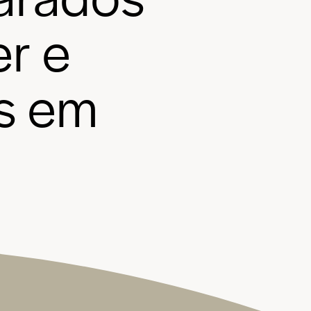
e
r
e
s
e
m