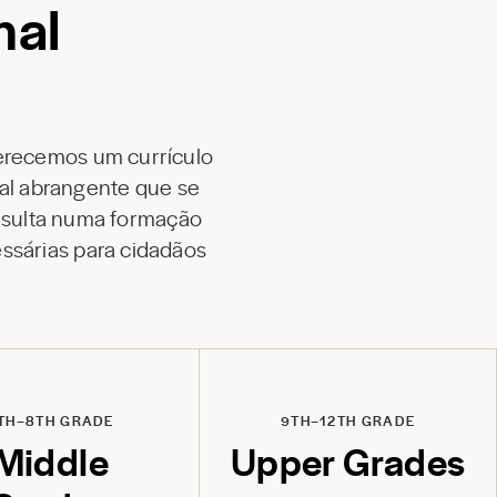
nal
ferecemos um currículo
nal abrangente que se
resulta numa formação
ssárias para cidadãos
TH–8TH GRADE
9TH–12TH GRADE
Middle
Upper Grades