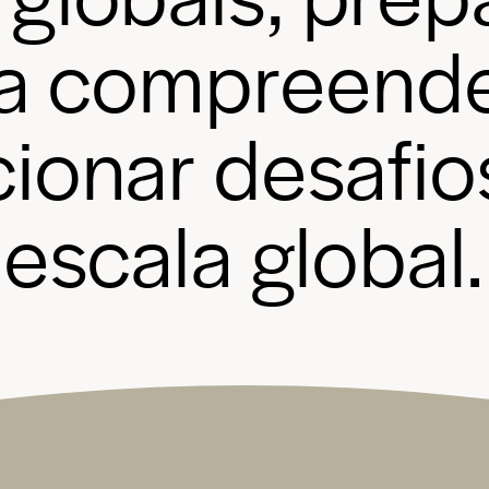
a
c
o
m
p
r
e
e
n
d
c
i
o
n
a
r
d
e
s
a
f
i
o
e
s
c
a
l
a
g
l
o
b
a
l
.