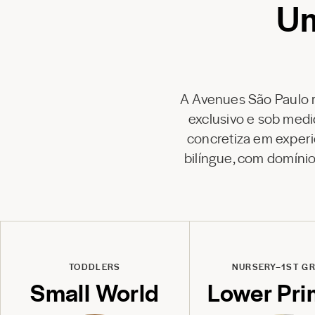
Um
A
Avenues São Paulo
exclusivo e sob medi
concretiza em experi
bilíngue, com domíni
TODDLERS
NURSERY–1ST G
Small World
Lower Pri