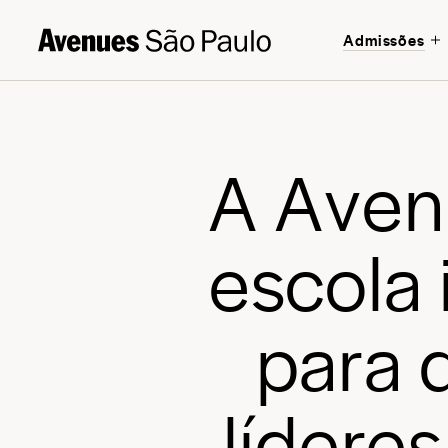
Admissões
A
A
v
e
n
e
s
c
o
l
a
p
a
r
a
l
í
d
e
r
e
s