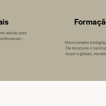
ais
Formação
mo veículo para
rofissionais –
Nosso projeto pedagógi
Ele incorpora o currícu
locais e globais, mun