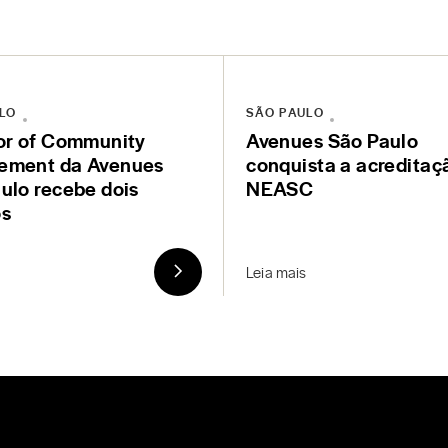
LO
SÃO PAULO
or of Community
Avenues São Paulo
ement da Avenues
conquista a acreditaç
ulo recebe dois
NEASC
os
Leia mais