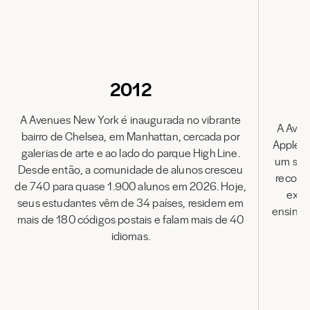
2012
A Avenues New York é inaugurada no vibrante
A Aven
bairro de Chelsea, em Manhattan, cercada por
Apple D
galerias de arte e ao lado do parque High Line.
um sel
Desde então, a comunidade de alunos cresceu
reconh
de 740 para quase 1.900 alunos em 2026. Hoje,
exce
seus estudantes vêm de 34 países, residem em
ensino.
mais de 180 códigos postais e falam mais de 40
idiomas.