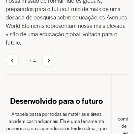
nossa missão de formar líderes globais,
preparados para o futuro. Fruto de mais de uma
década de pesquisa sobre educação, os Avenues
World Elements representam nossa mais elevada
visão de uma educação global, voltada para o
futuro.
1
/
4
D
Desenvolvido para o futuro
Os
A tabela passa por todas as matérias e áreas
combin
acadêmicas tradicionais. Ela é uma ferramenta
de “mo
poderosa para o aprendizado interdisciplinar, que
estra