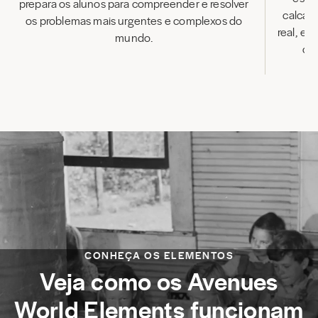
prepara os alunos para compreender e resolver
calcad
os problemas mais urgentes e complexos do
real, e 
mundo.
os 
ap
CONHEÇA OS ELEMENTOS
Veja como os Avenues
World Elements funcionam