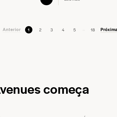
...
Anterior
Próxim
1
2
3
4
5
18
Avenues começa