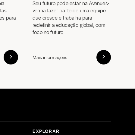
eia
Seu futuro pode estar na Avenues:
Conh
ntas
venha fazer parte de uma equipe
onde
res para
que cresce e trabalha para
alu
redefinir a educação global, com
foco no futuro.
Mais informações
Lear
EXPLORAR