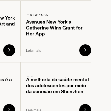
NEW YORK
w York
Avenues New York’s
Art and
Catherine Wins Grant for
Her App
Leia mais
as é a
A melhoria da saúde mental
dos adolescentes por meio
da conexão em Shenzhen
Leia mais