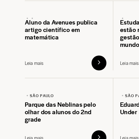
Aluno da Avenues publica
Estuda
artigo científico em
estão 
matemática
gestão
mund
Leia mais
Leia mais
SÃO PAULO
SÃO P
Parque das Neblinas pelo
Eduard
olhar dos alunos do 2nd
Under
grade
Leia mais
Leia mais