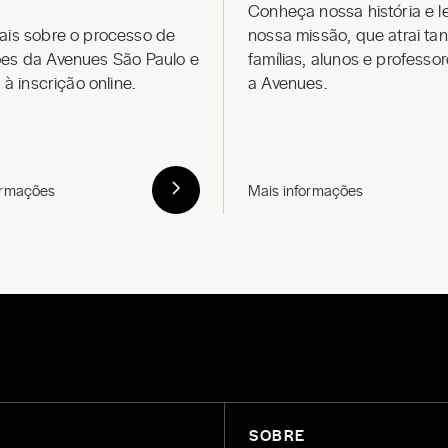
Conheça nossa história e l
ais sobre o processo de
nossa missão, que atrai ta
ões
da
Avenues São Paulo
e
famílias, alunos e professo
o à inscrição online.
a Avenues.
ormações
Mais informações
SOBRE