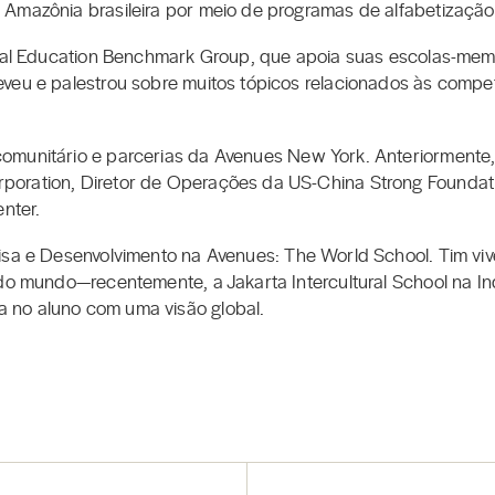
Amazônia brasileira por meio de programas de alfabetização 
obal Education Benchmark Group, que apoia suas escolas-me
veu e palestrou sobre muitos tópicos relacionados às competê
omunitário e parcerias da Avenues New York. Anteriormente,
oration, Diretor de Operações da US-China Strong Foundati
nter.
isa e Desenvolvimento na Avenues: The World School. Tim viv
 do mundo—recentemente, a Jakarta Intercultural School na 
 no aluno com uma visão global.