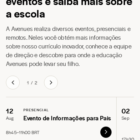
eventos e saiba mais sobre
a escola
A Avenues realiza diversos eventos, presenciais e
remotos. Neles você obtém mais informações
sobre nosso currículo inovador, conhece a equipe
de direção e descobre para onde a educação
Avenues pode levar seu filho.
1
/
2
12
02
PRESENCIAL
Evento de Informações para Pais
Aug
Sep
8h45–11h00 BRT
17h30–1