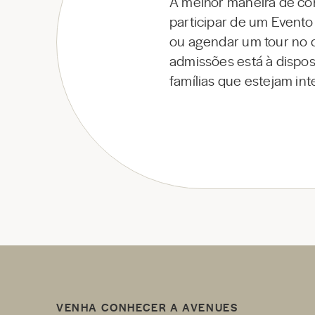
A melhor maneira de co
participar de um Evento
ou agendar um tour no 
admissões está à dispos
famílias que estejam in
VENHA CONHECER A AVENUES