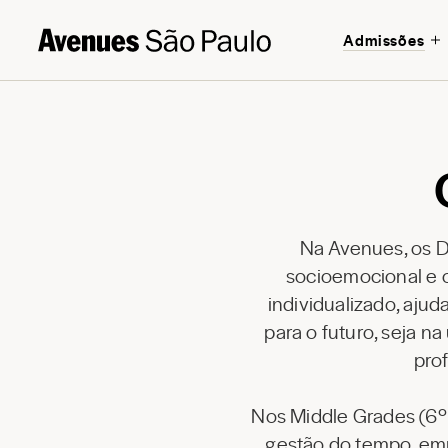
Admissões
Na Avenues, os 
socioemocional e 
individualizado, aju
para o futuro, seja 
pro
Nos Middle Grades (6º 
gestão do tempo, em