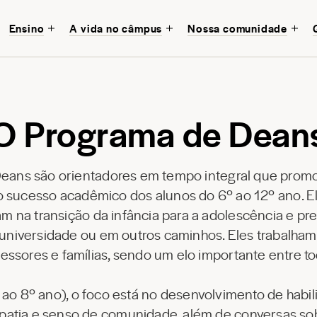
Ensino
A vida no câmpus
Nossa comunidade
O Programa de Dean
Deans são orientadores em tempo integral que prom
o sucesso acadêmico dos alunos do 6º ao 12º ano. E
dam na transição da infância para a adolescência e p
na universidade ou em outros caminhos. Eles trabalh
fessores e famílias, sendo um elo importante entre to
ao 8º ano), o foco está no desenvolvimento de habil
patia e senso de comunidade, além de conversas s