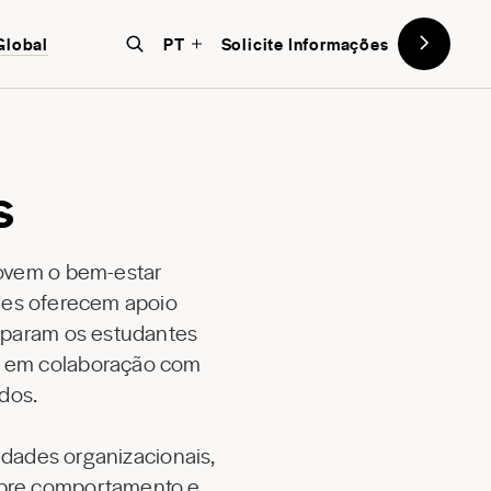
Global
PT
Solicite Informações
s
ovem o bem-estar
les oferecem apoio
reparam os estudantes
am em colaboração com
dos.
idades organizacionais,
obre comportamento e