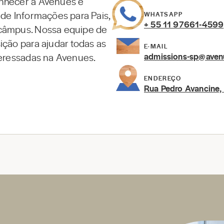
nhecer a Avenues é
 de Informações para Pais,
WHATSAPP
+ 55 11 97661-4599
câmpus. Nossa equipe de
ição para ajudar todas as
E-MAIL
teressadas na Avenues.
admissions-sp@aven
ENDEREÇO
Rua Pedro Avancine, 7